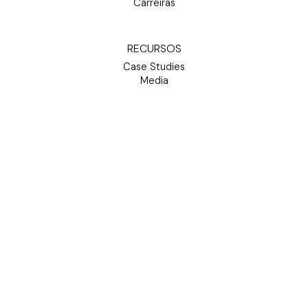
Carreiras
RECURSOS
Case Studies
Media
Contactos
LEGAL
Termos e Condições
Política de Privacidade
Política de Cookies
SIGA-NOS
LinkedIn
COPYRIGHT 2026 © CSCC - CORPORATE SERVICES. TODOS OS DIREITOS